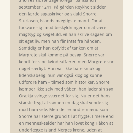
Snorres sidste dage foregår på Island i
september 1241. På gården Reykholt sidder
den lærde sagaskriver og skjald Snorre
Sturlason, Islands mægtigste mand. For at
forsvare sig imod beskyldninger om at være
magtsyg og svigefuld, vil han skrive sagaen om
sit eget liv, men han får intet fra hånden.
Samtidig er han opfyldt af tanken om at
Margrete skal komme på besøg. Snorre var
kendt for sine kvindeaffærer, men Margrete var
noget særligt. Hun var ikke bare smuk og
lidenskabelig, hun var også klog og kunne
udfordre ham – tilmed som historiker. Snorre
kæmper ikke selv med våben, han lader sin søn
Orækja svinge sværdet for sig. Nu er det hans
største frygt at sønnen en dag skal vende sig
mod ham selv. Men der er andre mænd som
Snorre har større grund til at frygte. I mere end
en menneskealder har han lovet kong Håkon at
underlægge Island Norges krone, uden at