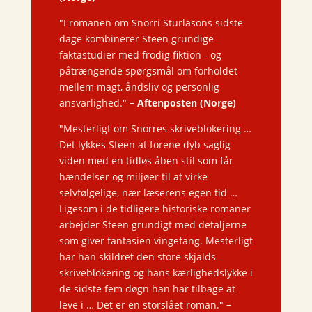
"I romanen om Snorri Sturlasons sidste
dage kombinerer Steen grundige
faktastudier med frodig fiktion - og
påtrængende spørgsmål om forholdet
mellem magt, åndsliv og personlig
ansvarlighed."
–
Aftenposten (Norge)
"Mesterligt om Snorres skriveblokering …
Det lykkes Steen at forene dyb saglig
viden med en tidløs åben stil som får
hændelser og miljøer til at virke
selvfølgelige, nær læserens egen tid …
Ligesom i de tidligere historiske romaner
arbejder Steen grundigt med detaljerne
som giver fantasien vingefang. Mesterligt
har han skildret den store skjalds
skriveblokering og hans kærlighedslykke i
de sidste fem døgn han har tilbage at
leve i … Det er en storslået roman."
–