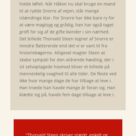
holde løftet. Når Håkon nu skal bruge en mand
til at rydde Snorre af vejen, står mange
islændinge klar. For Snorre har ikke bare ry for
at være magtsyg og grådig, han har også taget
groft for sig af de gifte kvinder i sin nærhed.
Det billede Thorvald Steen tegner af Snorre er
mindre flatterende end det vi er vant til fra
historiebøgerne. Alligevel magter Steen at
skabe sympati for den aldrende høvding, der i
sit selvoptagede hovmod bliver et billede på
menneskelig svaghed til alle tider. De fleste ved
ikke hvor mange dage de har tilbage at leve i.
Han troede han havde mange år foran sig. Han
klædte sig på, havde fem dage tilbage at leve i.
"Thorvald Steen skriver stærkt, enkelt og