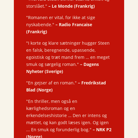
storslået."
–
Le Monde (Frankrig)
"Romanen er vital, for ikke at sige
nyskabende."
–
Radio Francaise
(Frankrig)
"I korte og klare sætninger hugger Steen
en falsk, beregnende, upassende,
egoistisk og træt mand frem … en meget
smuk og sørgelig roman."
–
Dagens
Nyheter (Sverige)
"En gejser af en roman."
–
Fredrikstad
Blad (Norge)
"En thriller, men også en
kærlighedsroman og en
erkendelseshistorie … Den er intens og
mættet, og kan godt læses igen. Og igen
... En smuk og forunderlig bog."
–
NRK P2
(Norge)