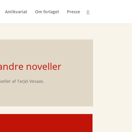
Antikvariat
Om forlaget
Presse
 andre noveller
eller af Tarjei Vesaas.