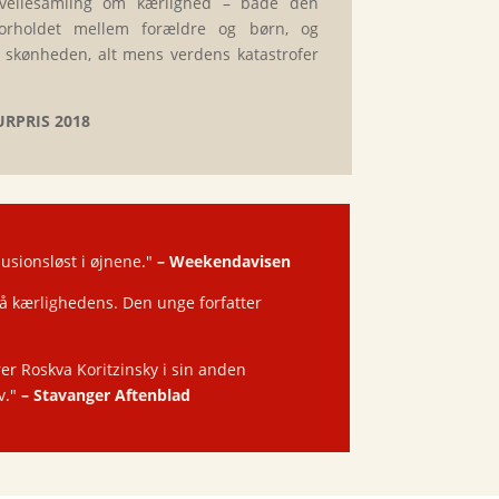
ellesamling om kærlighed – både den
orholdet mellem forældre og børn, og
 skønheden, alt mens verdens katastrofer
URPRIS 2018
lusionsløst i øjnene."
–
Weekendavisen
gså kærlighedens. Den unge forfatter
er Roskva Koritzinsky i sin anden
v."
–
Stavanger Aftenblad