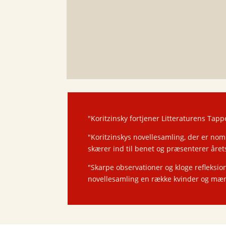
"Koritzinsky fortjener Litteraturens Tap
"Koritzinskys novellesamling, der er nomi
skærer ind til benet og præsenterer åre
"Skarpe observationer og kloge refleksio
novellesamling en række kvinder og mænd 