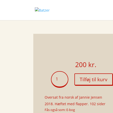
200
kr.
Jeg
Tilføj til kurv
har
endnu
ikke
Oversat fra norsk af Jannie Jensen
set
verden
2018. Hæftet med flapper. 102 sider
antal
Fås også som: E-bog