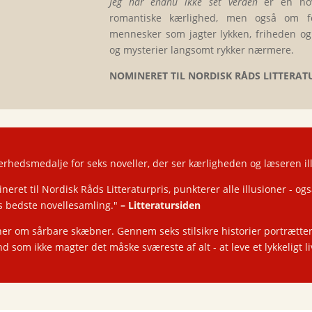
Jeg har endnu ikke set verden
er en nov
romantiske kærlighed, men også om f
mennesker som jagter lykken, friheden og
og mysterier langsomt rykker nærmere.
NOMINERET TIL NORDISK RÅDS LITTERAT
perhedsmedalje for seks noveller, der ser kærligheden og læseren il
neret til Nordisk Råds Litteraturpris, punkterer alle illusioner - o
ts bedste novellesamling."
–
Litteratursiden
ner om sårbare skæbner. Gennem seks stilsikre historier portrætter
som ikke magter det måske sværeste af alt - at leve et lykkeligt li