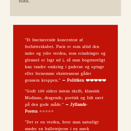
blæk.
"Et fascinerende koncentrat af
forfatterskabet. Paris er som altid den
indre og ydre verden, som erindringer og
glemsel er lagt ud i, så man bogstaveligt
kan vandre omkring i gaderne og optage
eller fornemme eksistensens gåder
gennem kroppen."
–
Politiken ❤️❤️❤️❤️❤️
"Godt 100 siders intens skrift, klassisk
Modiano, dragende, poetisk og lidt sært
på den gode måde."
–
Jyllands-
Posten
⭐️⭐️⭐️⭐️⭐️
"Det er en verden, hvor man naturligt
møder en balletstjerne i en mørk