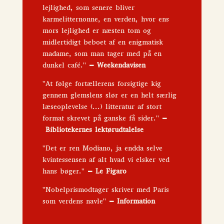
lejlighed, som senere bliver
karmelitternonne, en verden, hvor ens
mors lejlighed er næsten tom og
midlertidigt beboet af en enigmatisk
madame, som man tager med på en
dunkel café."
–
Weekendavisen
"At følge fortællerens forsigtige kig
gennem glemslens slør er en helt særlig
læseoplevelse (...) litteratur af stort
format skrevet på ganske få sider."
–
Bibliotekernes lektørudtalelse
"Det er ren Modiano, ja endda selve
kvintessensen af alt hvad vi elsker ved
hans bøger."
–
Le Figaro
"Nobelprismodtager skriver med Paris
som verdens navle"
–
Information