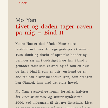
mig
sider
-
Bind
Mo Yan
II
antal
Livet og døden tager røven
på mig – Bind II
Ximen Nao er død. Under Maos store
landreform bliver den rige godsejer i Gaomi i
1950 skudt og dræbt af oprørske bønder og
befinder sig nu i dødsriget hvor han i bind I
genfødes først som et æsel og så som en okse,
og her i bind II som en gris, en hund og en
abe før han bliver menneske igen, som drengen
Lan Qian­sui, ham med det store hoved.
Mo Yans eventyrlige roman fortæller halvtres
års kinesisk historie og slutter nytårsaften
2000, ved indgangen til det nye årtusinde.
Livet