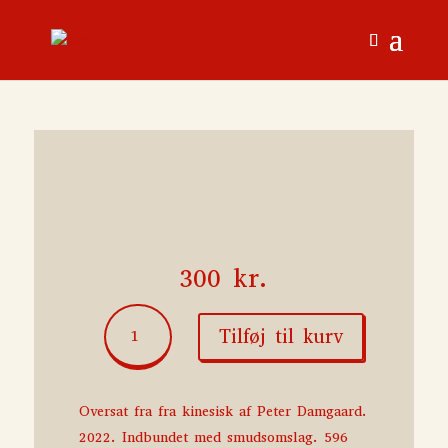
300
kr.
Livet
Tilføj til kurv
og
døden
tager
røven
Oversat fra fra kinesisk af Peter Damgaard.
på
2022. Indbundet med smudsomslag. 596