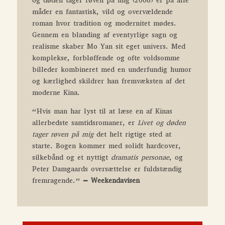
og døden tager røven på mig (2006) er på alle
måder en fantastisk, vild og overvældende
roman hvor tra­­dition og modernitet mødes.
Gennem en blanding af eventyrlige sagn og
realisme skaber Mo Yan sit eget univers. Med
komplekse, forbløffende og ofte voldsomme
billeder kombineret med en underfundig humor
og kærlighed skildrer han fremvæksten af det
moderne Kina.
“Hvis man har lyst til at læse en af Kinas
allerbedste samtidsromaner, er
Livet og døden
tager røven på mig
det helt rigtige sted at
starte. Bogen kommer med solidt hardcover,
silkebånd og et nyttigt
dramatis personae
, og
Peter Damgaards oversættelse er fuldstændig
fremragende.”
– Weekendavisen