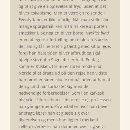
og til at give en oplevelse af fryd, uden at det
bliver eskapisme. Men at være en rejsende i
Eventyrland, er ikke ufarlig. Når man stiller for
mange spørgsmål, kan man risikere at porten
smækker i, og nøglen bliver borte.
Nørkles blad
er en allegorisk fortælling om maleren Nørkle,
der aldrig får nørklet sig færdig med sit billede,
fordi han hele tiden bliver afbrudt og skal
hjælpe sin nabo Sogn, der er halt. En dag
kommer Kusken, for nu er tiden moden for
Nørkle til at drage ud på den rejse han vidste
han før eller siden skulle ud på, uden at han af
den grund har forhastet sig med de
nødvendige forberedelser. Som i en kafkask
historie skildres hans sidste rejse og processen
han går igennem. På anstalten hvor han bliver
anbragt, lærer han at glæde sig over
tilværelsen og mens han ligger i mørket i
cellen, overhører han dommen over sig selv.