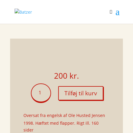
200
kr.
Træ
Tilføj til kurv
og
blade
antal
Oversat fra engelsk af Ole Husted Jensen
1998. Hæftet med flapper. Rigt ill. 160
sider