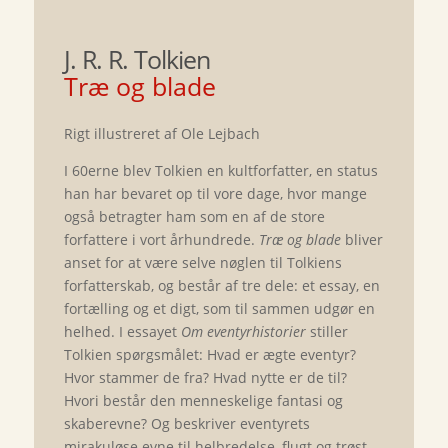
J. R. R. Tolkien
Træ og blade
Rigt illustreret af Ole Lejbach
I 60erne blev Tolkien en kultforfatter, en status
han har bevaret op til vore dage, hvor mange
også betragter ham som en af de store
forfattere i vort århundrede.
Træ og blade
bliver
anset for at være selve nøglen til Tolkiens
forfatterskab, og består af tre dele: et essay, en
fortælling og et digt, som til sammen udgør en
helhed. I essayet
Om eventyrhistorier
stiller
Tolkien spørgsmålet: Hvad er ægte eventyr?
Hvor stammer de fra? Hvad nytte er de til?
Hvori består den menneskelige fantasi og
skaberevne? Og beskriver eventyrets
mirakuløse evne til helbredelse, flugt og trøst,