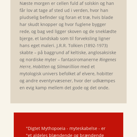
Næste morgen er cellen fuld af solskin og han
får lov at tage af sted ud i verden, hvor han
pludselig befinder sig foran et træ, hvis blade
har skudt knopper og hvor fuglene bygger
rede, og bag ved ligger skoven og de sneklædte
bjerge, et landskab som til forveksling ligner
hans eget maleri. J.R.R. Tolkien (1892-1973)
skabte – på baggrund af keltiske, anglosaksiske
og nordiske myter – fantasiromanerne
Ringenes
Herre
,
Hobitten
og
Silmarillion
med et
mytologisk univers befolket af elvere, hobitter
og andre eventyrvæsener, hvor der udkæmpes
en evig kamp mellem det gode og det onde.
"Digtet Mythopoeia - myteskabelse - er
"et aldeles blændende og brændende