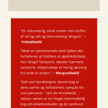
"En vidunderlig smuk roman som dufter
af sol og salt og menneskelig længsel."
–
Fréttabladid
"Med sin velstiliserede tekst lykkes det
forfatteren at fuldføre sit øjebliksbillede;
han fanger fantasien, tænder nærmest
sanserne.
Valeyri-valsen
er herlig læsning
fra ende til anden."
–
Morgunbladid
"Det som kendetegner denne bog er
dens varme og forfatterens sympati for
sine personer - selv de mislykkede …
Valeyri-valsen er en meget menneskelig
bog om enkeltindivider og de samfund