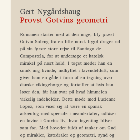
Gert Nygårdshaug
Provst Gotvins geometri
Romanen starter med at den unge, bly præst
Gotvin Soleng fra en lille norsk bygd drager ud
på sin første store rejse til Santiago de
Compostela, for at undersøge et katolsk
mirakel på nært hold. I toget møder han en
smuk ung kvinde, indhyllet i lavendelduft, som
giver ham en gåde i form af en tegning over
danske vikingeborge og fortæller at hvis han
løser den, får han svar på hvad himmelen
virkelig indeholder. Dette møde med Lucienne
Lopéz, som viser sig at være en spansk
arkæolog med speciale i neandertaler, udløser
en lavine i Gotvins liv, hvor ingenting bliver
som før. Med hovedet fuldt af tanker om Gud
og mirakler, katedraler og geometri, synd og