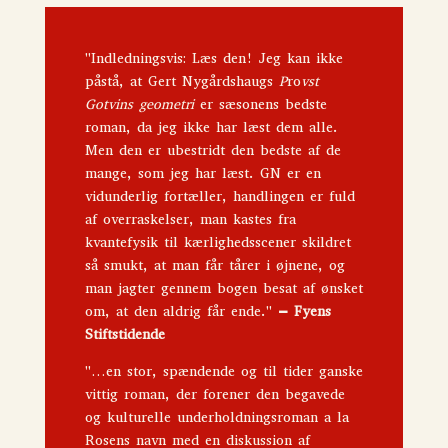
"Indledningsvis: Læs den! Jeg kan ikke
påstå, at Gert Nygårdshaugs
P
ro
vst
Gotvins geometri
er sæsonens bedste
roman, da jeg ikke har læst dem alle.
Men den er ubestridt den bedste af de
mange, som jeg har læst. GN er en
vidunderlig fortæller, handlingen er fuld
af overraskelser, man kastes fra
kvantefysik til kærlighedsscener skildret
så smukt, at man får tårer i øjnene, og
man jagter gennem bogen besat af ønsket
om, at den aldrig får ende."
–
Fyens
Stiftstidende
"…en stor, spændende og til tider ganske
vittig roman, der forener den begavede
og kulturelle underholdningsroman a la
Rosens navn med en diskussion af