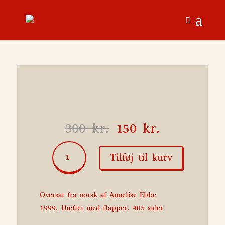
Den
Den
300
kr.
150
kr.
oprindelige
aktuelle
pris
pris
Provst
Tilføj til kurv
var:
er:
Gotvins
300 kr..
150 kr..
geometri
antal
Oversat fra norsk af Annelise Ebbe
1999. Hæftet med flapper. 485 sider