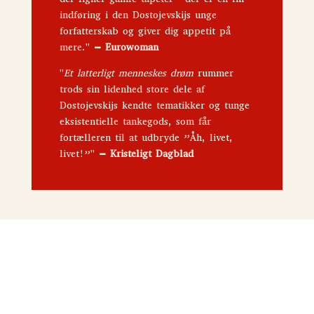
indføring i den Dostojevskijs unge
forfatterskab og giver dig appetit på
mere."
– Eurowoman
"
Et latterligt menneskes drøm
rummer
trods sin lidenhed store dele af
Dostojevskijs kendte tematikker og tunge
eksistentielle tankegods, som får
fortælleren til at udbryde ”Åh, livet,
livet!”"
– Kristeligt Dagblad
Tilbud!
Den sagtmodige