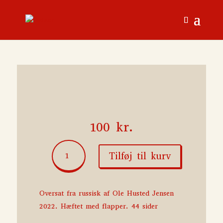
100
kr.
Et
Tilføj til kurv
latterligt
menneskes
drøm
antal
Oversat fra russisk af Ole Husted Jensen
2022. Hæftet med flapper. 44 sider