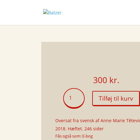
300
kr.
Sne
Tilføj til kurv
antal
Oversat fra svensk af Anne Marie Têtevi
2018. Hæftet. 246 sider
Fås også som: E-bog