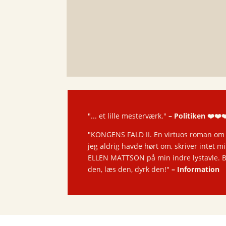
"... et lille mesterværk."
–
Politiken ❤️❤️❤
"KONGENS FALD II. En virtuos roman om en
jeg aldrig havde hørt om, skriver intet m
ELLEN MATTSON på min indre lystavle. Bå
den, læs den, dyrk den!"
–
Information