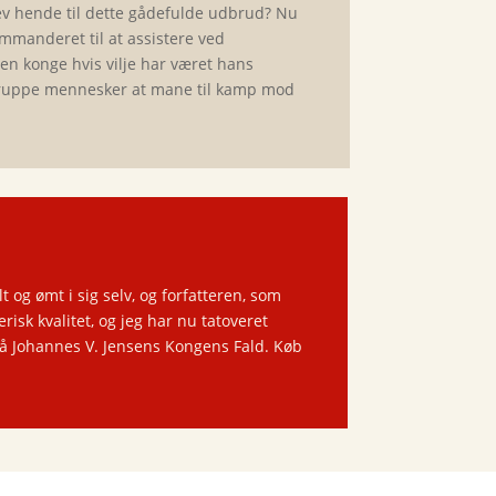
v hende til dette gådefulde udbrud? Nu
ommanderet til at assistere ved
en konge hvis vilje har været hans
 gruppe mennesker at mane til kamp mod
og ømt i sig selv, og forfatteren, som
risk kvalitet, og jeg har nu tatoveret
på Johannes V. Jensens Kongens Fald. Køb