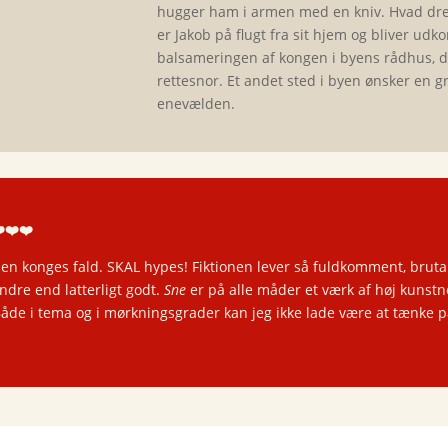
hugger ham i armen med en kniv. Hvad dre
er Jakob på flugt fra sit hjem og bliver udk
balsameringen af kongen i byens rådhus, d
rettesnor. Et andet sted i byen ønsker en
enevælden.
️❤️❤️
 konges fald. SKAL hypes! Fiktionen lever så fuldkomment, brutalt 
indre end latterligt godt.
Sne
er på alle måder et værk af høj kunstne
de i tema og i mørkningsgrader kan jeg ikke lade være at tænke 