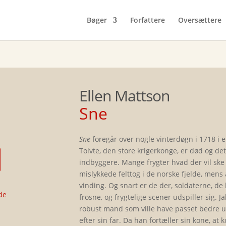
Bøger
Forfattere
Oversættere
Ellen Mattson
Sne
Sne
foregår over nogle vinterdøgn i 1718 i en
Tolvte, den store krigerkonge, er død og de
indbyggere. Mange frygter hvad der vil sk
mislykkede felttog i de norske fjelde, mens
vinding. Og snart er de der, soldaterne, d
de
fros­ne, og frygtelige scener udspiller sig
robust mand som ville have passet bedre ud
efter sin far. Da han fortæller sin kone, at