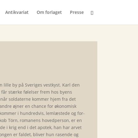
Antikvariat
Om forlaget
Presse
 lille by på Sveriges vestkyst. Karl den
t får stærke følelser frem hos byens
e når soldaterne kommer hjem fra det
 andre øjner en chance for økono­misk
e kommer i hundredvis, lemlæstede og for­
. Jakob Törn, romanens hovedperson, er en
e i krig end i det apotek, han har arvet
 kongen er faldet, bliver hun rasende og