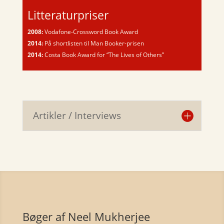
Litteraturpriser
2008:
Vodafone-Crossword Book Award
2014:
På shortlisten til Man Booker-prisen
2014:
Costa Book Award for “The Lives of Others”
Artikler / Interviews
Bøger af Neel Mukherjee