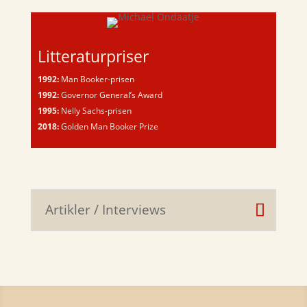
Litteraturpriser
1992:
Man Booker-prisen
1992:
Governor General’s Award
1995:
Nelly Sachs-prisen
2018:
Golden Man Booker Prize
Artikler / Interviews