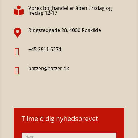
Vores boghandel er åben tirsdag og

fredag 12-17
Ringstedgade 28, 4000 Roskilde

+45 2811 6274

batzer@batzer.dk

Katalog 2023
Tilmeld dig nyhedsbrevet