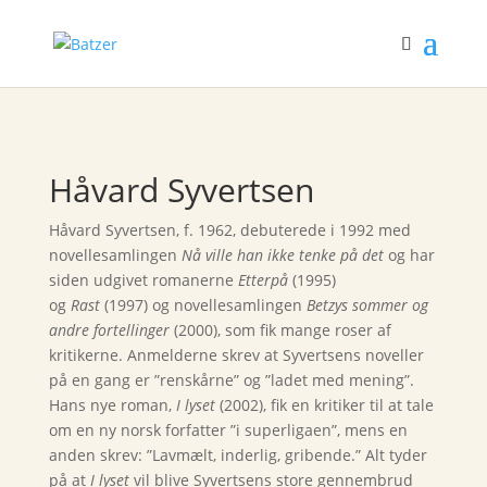
Håvard Syvertsen
Håvard Syvertsen, f. 1962, debuterede i 1992 med
novellesamlingen
Nå ville han ikke tenke på det
og har
siden udgivet romanerne
Etterpå
(1995)
og
Rast
(1997) og novellesamlingen
Betzys sommer og
andre fortellinger
(2000), som fik mange roser af
kritikerne. Anmelderne skrev at Syvertsens noveller
på en gang er ”renskårne” og ”ladet med mening”.
Hans nye roman,
I lyset
(2002), fik en kritiker til at tale
om en ny norsk forfatter ”i superligaen”, mens en
anden skrev: ”Lavmælt, inderlig, gribende.” Alt tyder
på at
I lyset
vil blive Syvertsens store gennembrud