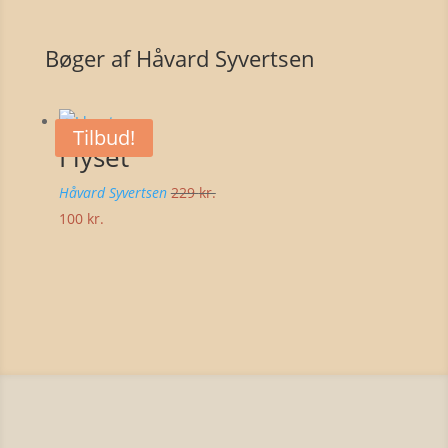
Bøger af Håvard Syvertsen
Tilbud!
I lyset
Håvard Syvertsen
229
kr.
Den
Den
100
kr.
oprindelige
aktuelle
pris
pris
var:
er:
229 kr..
100 kr..