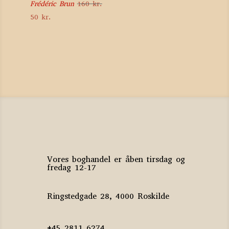
Frédéric Brun
160
kr.
Den
Den
50
kr.
oprindelige
aktuelle
pris
pris
var:
er:
160 kr..
50 kr..
Vores boghandel er åben tirsdag og
fredag 12-17
Ringstedgade 28, 4000 Roskilde
+45 2811 6274