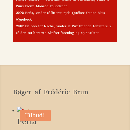
Prins Pierre Monaco Foundation.
2009:
Perla, vinder af litteraturpris Québec-France Blais
(Quebec).
2010:
En bøn for Nacha, vinder af Prix troende forfattere 2
af den nu berømte Skrifter forening og spiritualitet
Bøger af Frédéric Brun
Tilbud!
Perla