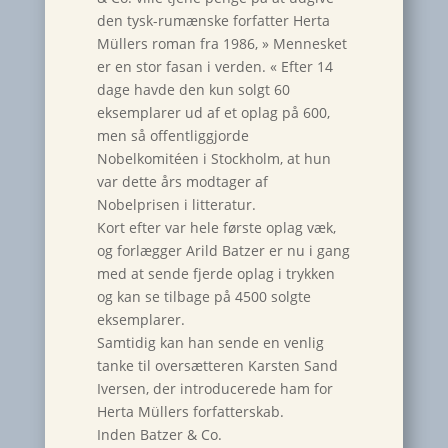
den tysk-rumænske forfatter Herta
Müllers roman fra 1986, » Mennesket
er en stor fasan i verden. « Efter 14
dage havde den kun solgt 60
eksemplarer ud af et oplag på 600,
men så offentliggjorde
Nobelkomitéen i Stockholm, at hun
var dette års modtager af
Nobelprisen i litteratur.
Kort efter var hele første oplag væk,
og forlægger Arild Batzer er nu i gang
med at sende fjerde oplag i trykken
og kan se tilbage på 4500 solgte
eksemplarer.
Samtidig kan han sende en venlig
tanke til oversætteren Karsten Sand
Iversen, der introducerede ham for
Herta Müllers forfatterskab.
Inden Batzer & Co.