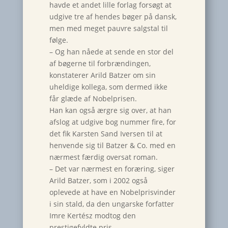
havde et andet lille forlag forsøgt at
udgive tre af hendes bøger på dansk,
men med meget pauvre salgstal til
følge.
– Og han nåede at sende en stor del
af bøgerne til forbrændingen,
konstaterer Arild Batzer om sin
uheldige kollega, som dermed ikke
får glæde af Nobelprisen.
Han kan også ærgre sig over, at han
afslog at udgive bog nummer fire, for
det fik Karsten Sand Iversen til at
henvende sig til Batzer & Co. med en
nærmest færdig oversat roman.
– Det var nærmest en foræring, siger
Arild Batzer, som i 2002 også
oplevede at have en Nobelprisvinder
i sin stald, da den ungarske forfatter
Imre Kertész modtog den
prestigefyldte pris.