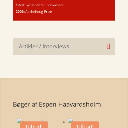
1970:
Gyldendal’s Endowment
2006:
Aschehoug Prize
Artikler / Interviews
Bøger af Espen Haavardsholm
Tilbud!
Tilbud!