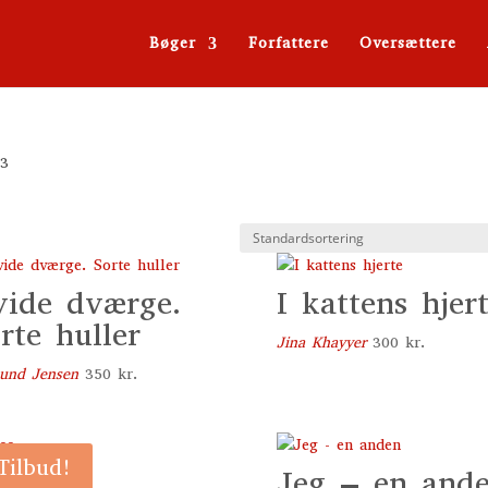
Bøger
Forfattere
Oversættere
 3
ide dværge.
I kattens hjer
rte huller
Jina Khayyer
300
kr.
und Jensen
350
kr.
Tilbud!
co
Jeg – en and