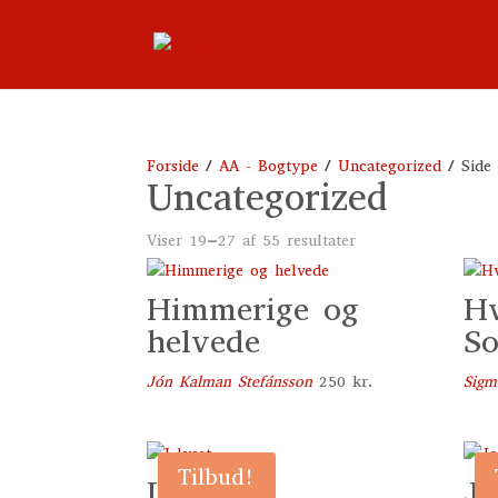
Forside
/
AA - Bogtype
/
Uncategorized
/ Side
Uncategorized
Viser 19–27 af 55 resultater
Himmerige og
Hv
helvede
So
Jón Kalman Stefánsson
250
kr.
Sigm
Tilbud!
I lyset
Ja