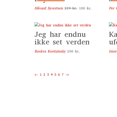
Den
Den
Håvard Syvertsen
229
kr.
100
kr.
Per 
oprindelige
aktuelle
pris
pris
var:
er:
Jeg har endnu
Ka
229 kr..
100 kr..
ikke set verden
uf
Roskva Koritzinsky
200
kr.
Imre
←
1
2
3
4
5
6
7
→