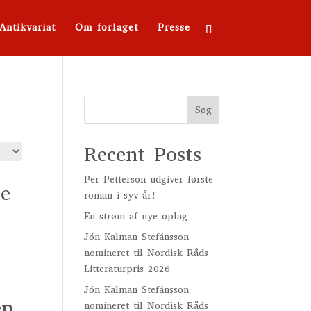
Antikvariat
Om forlaget
Presse
Søg
Recent Posts
Per Petterson udgiver første
te
roman i syv år!
En strøm af nye oplag
Jón Kalman Stefánsson
nomineret til Nordisk Råds
Litteraturpris 2026
Jón Kalman Stefánsson
en
nomineret til Nordisk Råds