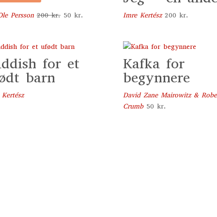
Den
Den
Ole Persson
200
kr.
50
kr.
Imre Kertész
200
kr.
oprindelige
aktuelle
pris
pris
var:
er:
ddish for et
Kafka for
200 kr..
50 kr..
ødt barn
begynnere
 Kertész
David Zane Mairowitz & Robe
Crumb
50
kr.