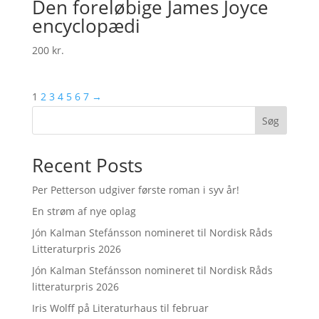
Den foreløbige James Joyce
encyclopædi
200
kr.
1
2
3
4
5
6
7
→
Søg
Recent Posts
Per Petterson udgiver første roman i syv år!
En strøm af nye oplag
Jón Kalman Stefánsson nomineret til Nordisk Råds
Litteraturpris 2026
Jón Kalman Stefánsson nomineret til Nordisk Råds
litteraturpris 2026
Iris Wolff på Literaturhaus til februar