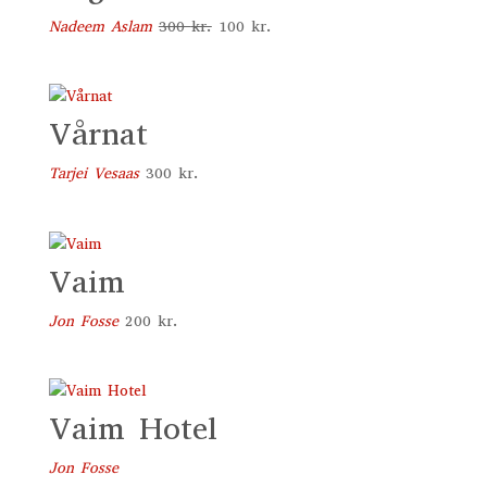
Den
Den
Nadeem Aslam
300
kr.
100
kr.
oprindelige
aktuelle
pris
pris
var:
er:
Vårnat
300 kr..
100 kr..
Tarjei Vesaas
300
kr.
Vaim
Jon Fosse
200
kr.
Vaim Hotel
Jon Fosse