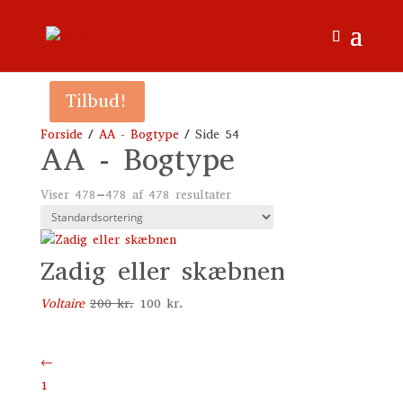
Tilbud!
Forside
/
AA - Bogtype
/ Side 54
AA - Bogtype
Viser 478–478 af 478 resultater
Zadig eller skæbnen
Den
Den
Voltaire
200
kr.
100
kr.
oprindelige
aktuelle
pris
pris
←
var:
er:
200 kr..
100 kr..
1