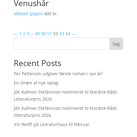
Venushår
Mikhail Sjisjkin
400
kr.
←
1
2
3
…
49
50
51
52
53
54
→
Søg
Recent Posts
Per Petterson udgiver første roman i syv år!
En strøm af nye oplag
Jón Kalman Stefánsson nomineret til Nordisk Råds
Litteraturpris 2026
Jón Kalman Stefánsson nomineret til Nordisk Råds
litteraturpris 2026
Iris Wolff på Literaturhaus til februar