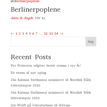
Berlinerpoplene
Anne B. Ragde
100
kr.
←
1
2
3
4
5
6
7
…
52
53
54
→
Søg
Recent Posts
Per Petterson udgiver første roman i syv år!
En strøm af nye oplag
Jón Kalman Stefánsson nomineret til Nordisk Råds
Litteraturpris 2026
Jón Kalman Stefánsson nomineret til Nordisk Råds
litteraturpris 2026
Iris Wolff på Literaturhaus til februar