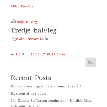
Milan Kundera
Tredje halvleg
Tage Skou-Hansen
50
kr.
←
1
2
3
…
15
16
17
18
19
20
→
Søg
Recent Posts
Per Petterson udgiver første roman i syv år!
En strøm af nye oplag
Jón Kalman Stefánsson nomineret til Nordisk Råds
Litteraturpris 2026