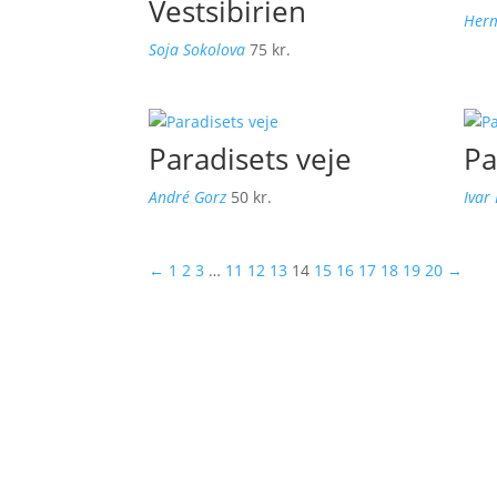
Vestsibirien
Her
Soja Sokolova
75
kr.
Paradisets veje
Pa
André Gorz
50
kr.
Ivar
←
1
2
3
…
11
12
13
14
15
16
17
18
19
20
→