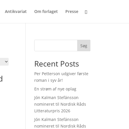
Antikvariat
Om forlaget
Presse
Søg
Recent Posts
Per Petterson udgiver første
d
roman i syv år!
En strøm af nye oplag
Jón Kalman Stefánsson
nomineret til Nordisk Råds
Litteraturpris 2026
Jón Kalman Stefánsson
nomineret til Nordisk Råds