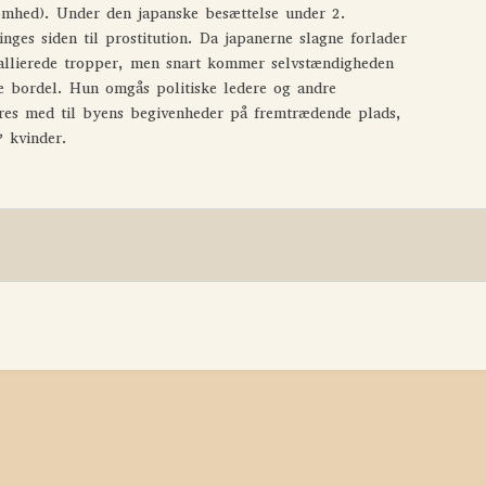
mhed). Under den japanske besættelse under 2.
nges siden til prostitution. Da japanerne slagne forlader
e allierede tropper, men snart kommer selvstændigheden
de bordel. Hun omgås politiske ledere og andre
teres med til byens begivenheder på fremtrædende plads,
 kvinder.