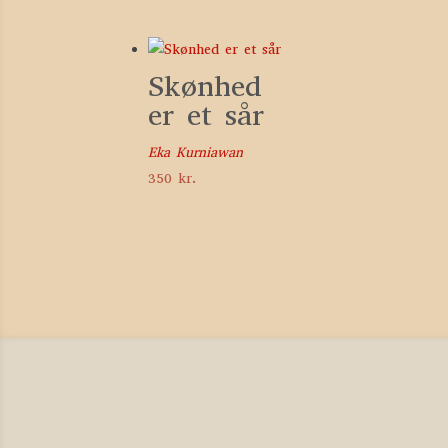
Skønhed
er et sår
Eka Kurniawan
350
kr.