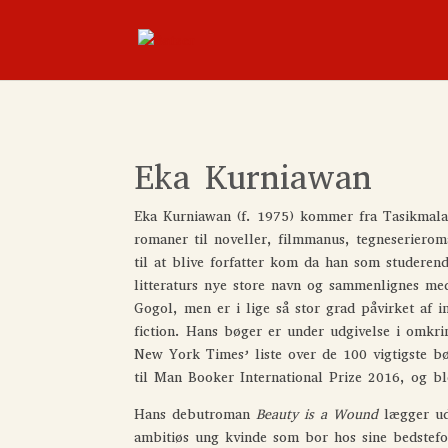
Eka Kurniawan
Eka Kurniawan (f. 1975) kommer fra Tasikmalaya
romaner til noveller, filmmanus, tegneserierom
til at blive forfatter kom da han som studer
litteraturs nye store navn og sammenlignes me
Gogol, men er i lige så stor grad påvirket af i
fiction. Hans bøger er under udgivelse i omkr
New York Times’ liste over de 100 vigtigste 
til Man Booker International Prize 2016, og bl
Hans debutroman
Beauty is a Wound
lægger ud
ambitiøs ung kvinde som bor hos sine bedstef