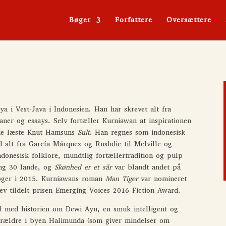
Bøger
Forfattere
Oversættere
 i Vest-Java i Indonesien. Han har skrevet alt fra
aner og essays. Selv fortæller Kurniawan at inspirationen
ende læste Knut Hamsuns
Sult
.
Han regnes som indonesisk
d alt fra García Márquez og Rushdie til Melville og
ndonesisk folklore, mundtlig fortællertradition og pulp
ing 30 lande, og
Skønhed er et sår
var blandt andet på
bøger i 2015. Kurniawans roman
Man Tiger
var nomineret
ev tildelt prisen Emerging Voices 2016 Fiction Award.
 med historien om Dewi Ayu, en smuk intelligent og
orældre i byen Halimunda (som giver mindelser om