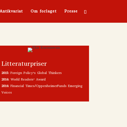
Antikvariat
Om forlaget
Presse
Litteraturpriser
2015:
Foreign Policy’s Global Thinkers
2016:
World Readers’ Award
2016:
Financial Times/OppenheimerFunds Emerging
Voices